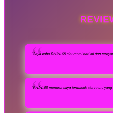
REVIE
“Saya coba RAJA168 slot resmi hari ini dan terny
“RAJA168 menurut saya termasuk slot resmi yang 