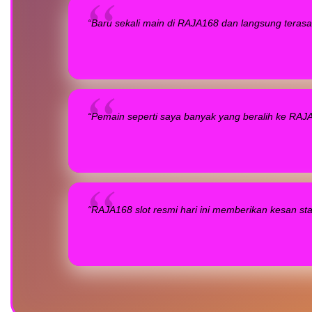
“Baru sekali main di RAJA168 dan langsung terasa
“Pemain seperti saya banyak yang beralih ke RAJA
“RAJA168 slot resmi hari ini memberikan kesan stab