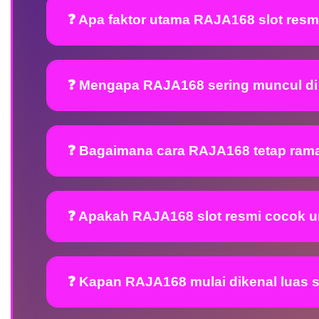
❓ Apa faktor utama RAJA168 slot resm
❓ Mengapa RAJA168 sering muncul di p
❓ Bagaimana cara RAJA168 tetap ramai
❓ Apakah RAJA168 slot resmi cocok 
❓ Kapan RAJA168 mulai dikenal luas s